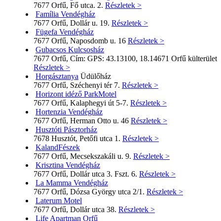
7677 Orfű, Fő utca. 2.
Részletek >
Família Vendégház
7677 Orfű, Dollár u. 19.
Részletek >
Fügefa Vendégház
7677 Orfű, Naposdomb u. 16
Részletek >
Gubacsos Kulcsosház
7677 Orfű, Cím: GPS: 43.13100, 18.14671 Orfű külterület
Részletek >
Horgásztanya
Üdülőház
7677 Orfű, Széchenyi tér 7.
Részletek >
Horizont idéző ParkMotel
7677 Orfű, Kalaphegyi út 5-7.
Részletek >
Hortenzia Vendégház
7677 Orfű, Herman Otto u. 46
Részletek >
Husztóti Pásztorház
7678 Husztót, Petőfi utca 1.
Részletek >
KalandFészek
7677 Orfű, Mecsekszakáli u. 9.
Részletek >
Krisztina Vendégház
7677 Orfű, Dollár utca 3. Fszt. 6.
Részletek >
La Mamma Vendégház
7677 Orfű, Dózsa György utca 2/1.
Részletek >
Laterum Motel
7677 Orfű, Dollár utca 38.
Részletek >
Life Apartman Orfű