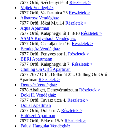
7677 Orfű, Széchenyi tér 4
Részletek >
Vojtek Vendégház
7677 Orfű, Vadász utca 25
Részletek >
Albatrosz Vendégház
7677 Orfű, Jókai M.u.14
Részletek >
Aqua Apartman
7677 Orfű, Kalaphegyi út 1. 3/10
Részletek >
ASMA Kutyabarát Vendégház
7677 Orfű, Cseralja utca 16.
Részletek >
Bendegúz Vendégház
7677 Orfű, Fenyves sor 1.
Részletek >
BERI Apartmann
7677 Orfű, Kalaphegyi út 7.
Részletek >
Chilling On Orfű Apartman
7677 7677 Orfű, Dollár út 25., Chilling On Orfű
Apartman
Részletek >
Denevér Vendégház
7678 Abaliget, Denevérmúzeum
Részletek >
Doki II. Vendégház
7677 Orfű, Tavasz utca 4.
Részletek >
Dollár Apartman
7677 Orfű, Dollár u.7.
Részletek >
Erdőszél Apartman
7677 Orfű, Béke u.15/A
Részletek >
Falusi Hangulat Vendégház