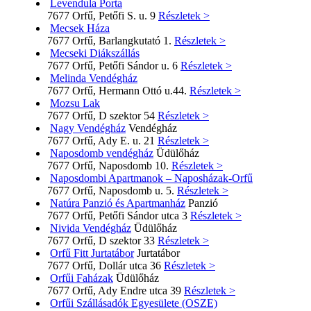
Levendula Porta
7677 Orfű, Petőfi S. u. 9
Részletek >
Mecsek Háza
7677 Orfű, Barlangkutató 1.
Részletek >
Mecseki Diákszállás
7677 Orfű, Petőfi Sándor u. 6
Részletek >
Melinda Vendégház
7677 Orfű, Hermann Ottó u.44.
Részletek >
Mozsu Lak
7677 Orfű, D szektor 54
Részletek >
Nagy Vendégház
Vendégház
7677 Orfű, Ady E. u. 21
Részletek >
Naposdomb vendégház
Üdülőház
7677 Orfű, Naposdomb 10.
Részletek >
Naposdombi Apartmanok – Naposházak-Orfű
7677 Orfű, Naposdomb u. 5.
Részletek >
Natúra Panzió és Apartmanház
Panzió
7677 Orfű, Petőfi Sándor utca 3
Részletek >
Nivida Vendégház
Üdülőház
7677 Orfű, D szektor 33
Részletek >
Orfű Fitt Jurtatábor
Jurtatábor
7677 Orfű, Dollár utca 36
Részletek >
Orfűi Faházak
Üdülőház
7677 Orfű, Ady Endre utca 39
Részletek >
Orfűi Szállásadók Egyesülete (OSZE)