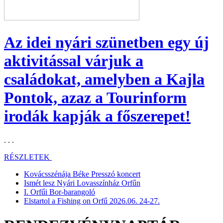
Az idei nyári szünetben egy új
aktivitással várjuk a
családokat, amelyben a Kajla
Pontok, azaz a Tourinform
irodák kapják a főszerepet!
. . .
RÉSZLETEK
Kovácsszénája Béke Presszó koncert
Ismét lesz Nyári Lovasszínház Orfűn
I. Orfűi Bor-barangoló
Elstartol a Fishing on Orfű 2026.06. 24-27.