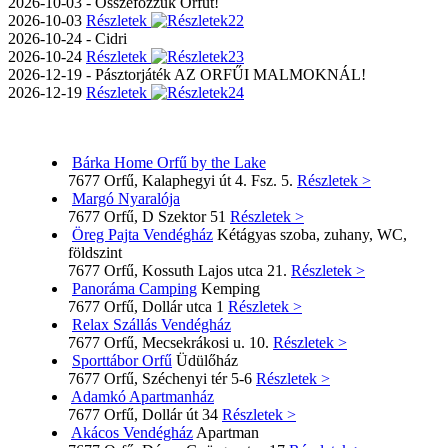
2026-10-03 - Összefőzzük Orfűt!
2026-10-03
Részletek
2026-10-24 - Cidri
2026-10-24
Részletek
2026-12-19 - Pásztorjáték AZ ORFŰI MALMOKNÁL!
2026-12-19
Részletek
Bárka Home Orfű by the Lake
7677 Orfű, Kalaphegyi út 4. Fsz. 5.
Részletek >
Margó Nyaralója
7677 Orfű, D Szektor 51
Részletek >
Öreg Pajta Vendégház
Kétágyas szoba, zuhany, WC,
földszint
7677 Orfű, Kossuth Lajos utca 21.
Részletek >
Panoráma Camping
Kemping
7677 Orfű, Dollár utca 1
Részletek >
Relax Szállás Vendégház
7677 Orfű, Mecsekrákosi u. 10.
Részletek >
Sporttábor Orfű
Üdülőház
7677 Orfű, Széchenyi tér 5-6
Részletek >
Adamkó Apartmanház
7677 Orfű, Dollár út 34
Részletek >
Akácos Vendégház
Apartman