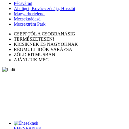
Pécsvárad
Abaliget, Kovácsszénája, Husztót
Magyarhertelend
Mecseknádasd
Mecsextrém Park
CSEPPTŐL A CSOBBANÁSIG
TERMÉSZETESEN!
KICSIKNEK ÉS NAGYOKNAK
RÉGMÚLT IDŐK VARÁZSA
ZÖLD RITMUSBAN
AJÁNLJUK MÉG
Az idei nyári szünetben egy új aktivitással várjuk a
családokat, amelyben a Kajla Pontok, azaz a Tourinform
irodák kapják a főszerepet!
. . .
TOP PROGRAMOK
ÉHESEKNEK