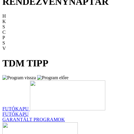
RENDEZVÉNYNAPTÁR
H
K
S
C
P
S
V
TDM TIPP
FUTÓKAPU
FUTÓKAPU
GARANTÁLT PROGRAMOK