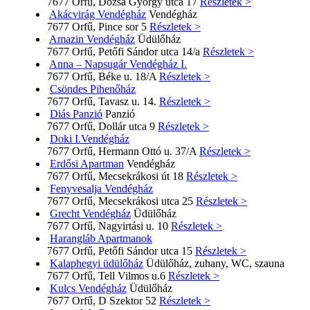
7677 Orfű, Dózsa György utca 17
Részletek >
Akácvirág Vendégház
Vendégház
7677 Orfű, Pince sor 5
Részletek >
Amazin Vendégház
Üdülőház
7677 Orfű, Petőfi Sándor utca 14/a
Részletek >
Anna – Napsugár Vendégház I.
7677 Orfű, Béke u. 18/A
Részletek >
Csöndes Pihenőház
7677 Orfű, Tavasz u. 14.
Részletek >
Diás Panzió
Panzió
7677 Orfű, Dollár utca 9
Részletek >
Doki I.Vendégház
7677 Orfű, Hermann Ottó u. 37/A
Részletek >
Erdősi Apartman
Vendégház
7677 Orfű, Mecsekrákosi út 18
Részletek >
Fenyvesalja Vendégház
7677 Orfű, Mecsekrákosi utca 25
Részletek >
Grecht Vendégház
Üdülőház
7677 Orfű, Nagyirtási u. 10
Részletek >
Harangláb Apartmanok
7677 Orfű, Petőfi Sándor utca 15
Részletek >
Kalaphegyi üdülőház
Üdülőház, zuhany, WC, szauna
7677 Orfű, Tell Vilmos u.6
Részletek >
Kulcs Vendégház
Üdülőház
7677 Orfű, D Szektor 52
Részletek >