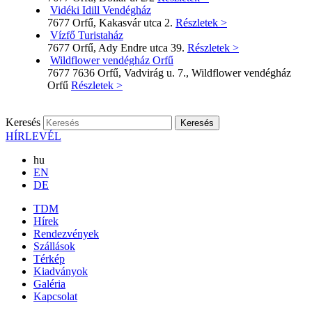
Vidéki Idill Vendégház
7677 Orfű, Kakasvár utca 2.
Részletek >
Vízfő Turistaház
7677 Orfű, Ady Endre utca 39.
Részletek >
Wildflower vendégház Orfű
7677 7636 Orfű, Vadvirág u. 7., Wildflower vendégház
Orfű
Részletek >
Keresés
HÍRLEVÉL
hu
EN
DE
TDM
Hírek
Rendezvények
Szállások
Térkép
Kiadványok
Galéria
Kapcsolat