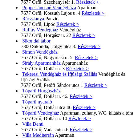
7677 Orfű, Széchenyi tér 1.
Részletek >
Poppe Jánosné Vendégháza
Apartman
7677 Orfű, Kossuth Lajos u. 4
Részletek >
Rácz-tanya
Panzió
7677 Orfű, Lipóc
Részletek >
Raffay Vendégház
Vendégház
7677 Orfű, Horgász u. 22
Részletek >
Sikondai tábor
7300 Sikonda, Tölgy utca 3.
Részletek >
Simon Vendégház
7677 Orfű, Nagyirtási u. 5.
Részletek >
Sirály Apartmanház
Apartmanház
7677 Orfű, Dollár u. 3
Részletek >
Tekeresi Vendégház és Ifjúsági Szállás
Vendégház és
Ifjúsági Szállás
7677 Orfű, Petőfi Sándor utca 1
Részletek >
Tóparti Horgászház
7677 Orfű, Dollár u. 46.
Részletek >
Tóparti nyaraló
7677 Orfű, Dollár utca 46
Részletek >
Tóparti Vendégház
Apartman, zuhany, WC, kilátás a tóra
7677 Orfű, Dollár u. 10
Részletek >
Villa Denti
7677 Orfű, Vadas utca 6
Részletek >
Villa Mediterrán
Apartman