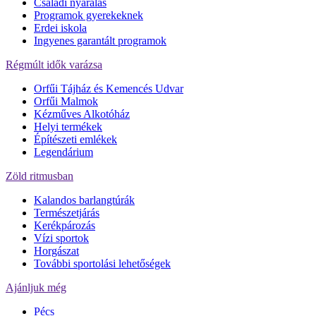
Családi nyaralás
Programok gyerekeknek
Erdei iskola
Ingyenes garantált programok
Régmúlt idők varázsa
Orfűi Tájház és Kemencés Udvar
Orfűi Malmok
Kézműves Alkotóház
Helyi termékek
Építészeti emlékek
Legendárium
Zöld ritmusban
Kalandos barlangtúrák
Természetjárás
Kerékpározás
Vízi sportok
Horgászat
További sportolási lehetőségek
Ajánljuk még
Pécs