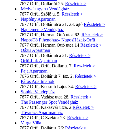
7677 Orfű, Dollár út 25.
Részletek >
Medvehagyma Vendégház
7677 Orfű, Szőlő u. 5.
Részletek >
Napfény Apartman
7677 Orfű, Dollár utca 21. 23. ajtó
Részletek >
Naplemente Vendégház
7677 Orfű, Herman Ottó utca 62.
Részletek >
NaposTó Pihenőház– NaposHázak-Orfű
7677 Orfű, Herman Ottó utca 14
Részletek >
Oázis Apartman
7677 Orfű, Dollár utca 21.
Részletek >
Orfű-Lak Apartman
7677 Orfű, Orfű, Dollár u. 7.
Részletek >
Paja Apartman
7676 Orfű, Dollár út 7. fsz. 2.
Részletek >
Páros Apartmanok
7677 Orfű, Kossuth Lajos 34.
Részletek >
Sophie Vendégház
7677 Orfű, Vadász utca 28.
Részletek >
The Passenger Spot Vendégház
7677 Orfű, Kakasvár utca. 2
Részletek >
Tóvarázs Apartmanház
7677 Orfű, C Szektor 23.
Részletek >
Varga Villa
7677 Orfű, Dollár u. 2/2
Részletek >