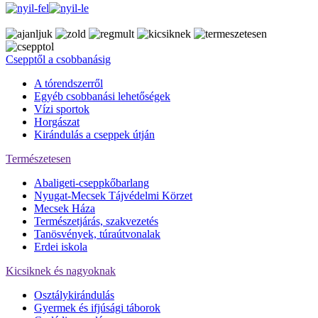
Csepptől a csobbanásig
A tórendszerről
Egyéb csobbanási lehetőségek
Vízi sportok
Horgászat
Kirándulás a cseppek útján
Természetesen
Abaligeti-cseppkőbarlang
Nyugat-Mecsek Tájvédelmi Körzet
Mecsek Háza
Természetjárás, szakvezetés
Tanösvények, túraútvonalak
Erdei iskola
Kicsiknek és nagyoknak
Osztálykirándulás
Gyermek és ifjúsági táborok