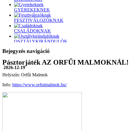
GYEREKEKNEK
FESZTIVÁLOZÓKNAK
CSALÁDOKNAK
OSZTÁLYKIRÁNDULÓKNAK
Bejegyzés navigáció
SÁRKÁNYHAJÓZÓKNAK
Pásztorjáték AZ ORFŰI MALMOKNÁL!
KERÉKPÁROZÓKNAK
2026-12-19
ÚSZÓKNAK
Helyszín: Orfűi Malmok
VITORLÁZÓKNAK
Info:
https://www.orfuimalmok.hu/
TÚRÁZÓKNAK
KAJAKOSOKNAK
LOVASOKNAK