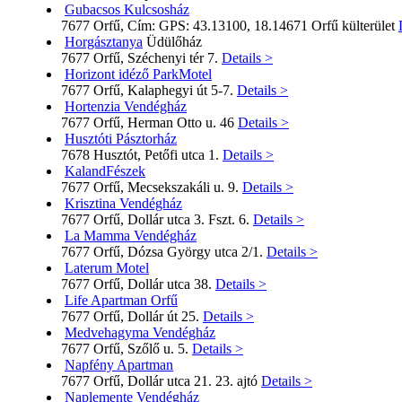
Gubacsos Kulcsosház
7677 Orfű, Cím: GPS: 43.13100, 18.14671 Orfű külterület
Horgásztanya
Üdülőház
7677 Orfű, Széchenyi tér 7.
Details >
Horizont idéző ParkMotel
7677 Orfű, Kalaphegyi út 5-7.
Details >
Hortenzia Vendégház
7677 Orfű, Herman Otto u. 46
Details >
Husztóti Pásztorház
7678 Husztót, Petőfi utca 1.
Details >
KalandFészek
7677 Orfű, Mecsekszakáli u. 9.
Details >
Krisztina Vendégház
7677 Orfű, Dollár utca 3. Fszt. 6.
Details >
La Mamma Vendégház
7677 Orfű, Dózsa György utca 2/1.
Details >
Laterum Motel
7677 Orfű, Dollár utca 38.
Details >
Life Apartman Orfű
7677 Orfű, Dollár út 25.
Details >
Medvehagyma Vendégház
7677 Orfű, Szőlő u. 5.
Details >
Napfény Apartman
7677 Orfű, Dollár utca 21. 23. ajtó
Details >
Naplemente Vendégház