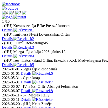
1 /10
- (HU) Kovácsszénája Béke Presszó koncert
Details
- (HU) Ismét lesz Nyári Lovasszínház Orfűn
Details
- (HU) I. Orfűi Bor-barangoló
Details
- (HU) Mozgás Éjszakája 2026. június 12.
Details
- (HU) Ízes -Illatos kaland Orfűn: Érkezik a XXI. Medvehagyma Fesz
Details
2026-01-01 - Jeges Újévi csobbanás
2026-01-01
Details
2026-05-31 - Gyereknap
2026-05-31
Details
2026-06-07 - IV. Pécs- Orfű -Abaliget Félmaraton
2026-06-07
Details
2026-06-11 - 57. Mecsek Rally
2026-06-11
Details
2026-06-20 - (HU) Kelet Zenéje