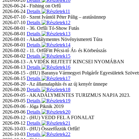
2026-06-20
Details
2026-06-24 - Fishing on Orfű
2026-06-24
Details
2026-07-10 - Szent Ivántól Péter Pálig – aratásünnep
2026-07-10
Details
2026-08-01 - 36. Orfűi Tó-Show Futás
2026-08-01
Details
2026-08-01 - Akadálymentes Növényismereti Túra
2026-08-01
Details
2026-08-02 - 11. OrfűFitt Pécsi-tó Át- és Körbeúszás
2026-08-02
Details
2026-08-13 - A VIDÉK REJTETT KINCSEI NYOMÁBAN
2026-08-13
Details
2026-08-15 - (HU) Baranya Vármegyei Polgárőr Egyesületek Szövets
2026-08-15
Details
2026-08-20 - Az államalapítás és az új kenyér ünnepe
2026-08-20
Details
2026-09-05 - AKADÁLYMENTES TURIZMUS NAPJA 2023.
2026-09-05
Details
2026-09-06 - Jóga Piknik 2019
2026-09-06
Details
2026-09-12 - (HU) VEDD FEL A FONALAT
2026-09-12
Details
2026-10-03 - (HU) Összefőzzük Orfűt!
2026-10-03
Details