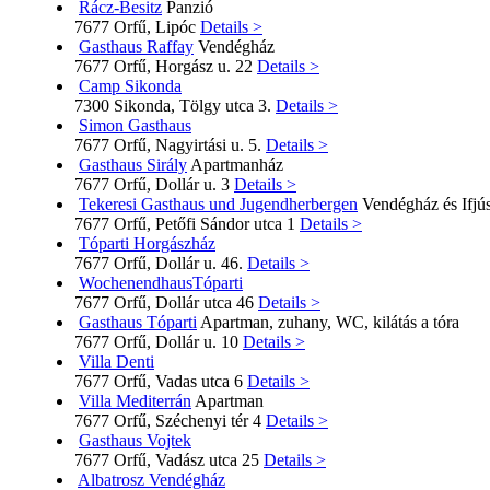
Rácz-Besitz
Panzió
7677 Orfű, Lipóc
Details >
Gasthaus Raffay
Vendégház
7677 Orfű, Horgász u. 22
Details >
Camp Sikonda
7300 Sikonda, Tölgy utca 3.
Details >
Simon Gasthaus
7677 Orfű, Nagyirtási u. 5.
Details >
Gasthaus Sirály
Apartmanház
7677 Orfű, Dollár u. 3
Details >
Tekeresi Gasthaus und Jugendherbergen
Vendégház és Ifjús
7677 Orfű, Petőfi Sándor utca 1
Details >
Tóparti Horgászház
7677 Orfű, Dollár u. 46.
Details >
WochenendhausTóparti
7677 Orfű, Dollár utca 46
Details >
Gasthaus Tóparti
Apartman, zuhany, WC, kilátás a tóra
7677 Orfű, Dollár u. 10
Details >
Villa Denti
7677 Orfű, Vadas utca 6
Details >
Villa Mediterrán
Apartman
7677 Orfű, Széchenyi tér 4
Details >
Gasthaus Vojtek
7677 Orfű, Vadász utca 25
Details >
Albatrosz Vendégház