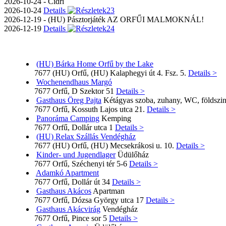
2026-10-24 - Cidri
2026-10-24
Details
2026-12-19 - (HU) Pásztorjáték AZ ORFŰI MALMOKNÁL!
2026-12-19
Details
(HU) Bárka Home Orfű by the Lake
7677 (HU) Orfű, (HU) Kalaphegyi út 4. Fsz. 5.
Details >
Wochenendhaus Margó
7677 Orfű, D Szektor 51
Details >
Gasthaus Öreg Pajta
Kétágyas szoba, zuhany, WC, földszin
7677 Orfű, Kossuth Lajos utca 21.
Details >
Panoráma Camping
Kemping
7677 Orfű, Dollár utca 1
Details >
(HU) Relax Szállás Vendégház
7677 (HU) Orfű, (HU) Mecsekrákosi u. 10.
Details >
Kinder- und Jugendlager
Üdülőház
7677 Orfű, Széchenyi tér 5-6
Details >
Adamkó Apartment
7677 Orfű, Dollár út 34
Details >
Gasthaus Akácos
Apartman
7677 Orfű, Dózsa György utca 17
Details >
Gasthaus Akácvirág
Vendégház
7677 Orfű, Pince sor 5
Details >