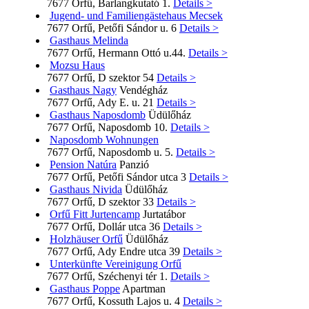
7677 Orfű, Barlangkutató 1.
Details >
Jugend- und Familiengästehaus Mecsek
7677 Orfű, Petőfi Sándor u. 6
Details >
Gasthaus Melinda
7677 Orfű, Hermann Ottó u.44.
Details >
Mozsu Haus
7677 Orfű, D szektor 54
Details >
Gasthaus Nagy
Vendégház
7677 Orfű, Ady E. u. 21
Details >
Gasthaus Naposdomb
Üdülőház
7677 Orfű, Naposdomb 10.
Details >
Naposdomb Wohnungen
7677 Orfű, Naposdomb u. 5.
Details >
Pension Natúra
Panzió
7677 Orfű, Petőfi Sándor utca 3
Details >
Gasthaus Nivida
Üdülőház
7677 Orfű, D szektor 33
Details >
Orfű Fitt Jurtencamp
Jurtatábor
7677 Orfű, Dollár utca 36
Details >
Holzhäuser Orfű
Üdülőház
7677 Orfű, Ady Endre utca 39
Details >
Unterkünfte Vereinigung Orfű
7677 Orfű, Széchenyi tér 1.
Details >
Gasthaus Poppe
Apartman
7677 Orfű, Kossuth Lajos u. 4
Details >