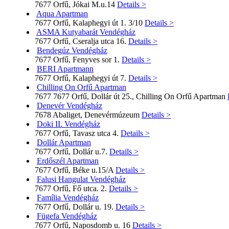
7677 Orfű, Jókai M.u.14
Details >
Aqua Apartman
7677 Orfű, Kalaphegyi út 1. 3/10
Details >
ASMA Kutyabarát Vendégház
7677 Orfű, Cseralja utca 16.
Details >
Bendegúz Vendégház
7677 Orfű, Fenyves sor 1.
Details >
BERI Apartmann
7677 Orfű, Kalaphegyi út 7.
Details >
Chilling On Orfű Apartman
7677 7677 Orfű, Dollár út 25., Chilling On Orfű Apartman
Denevér Vendégház
7678 Abaliget, Denevérmúzeum
Details >
Doki II. Vendégház
7677 Orfű, Tavasz utca 4.
Details >
Dollár Apartman
7677 Orfű, Dollár u.7.
Details >
Erdőszél Apartman
7677 Orfű, Béke u.15/A
Details >
Falusi Hangulat Vendégház
7677 Orfű, Fő utca. 2.
Details >
Família Vendégház
7677 Orfű, Dollár u. 19.
Details >
Fügefa Vendégház
7677 Orfű, Naposdomb u. 16
Details >