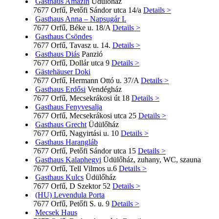
Gasthaus Amazin
Üdülőház
7677 Orfű, Petőfi Sándor utca 14/a
Details >
Gasthaus Anna – Napsugár I.
7677 Orfű, Béke u. 18/A
Details >
Gasthaus Csöndes
7677 Orfű, Tavasz u. 14.
Details >
Gasthaus Diás
Panzió
7677 Orfű, Dollár utca 9
Details >
Gästehäuser Doki
7677 Orfű, Hermann Ottó u. 37/A
Details >
Gasthaus Erdősi
Vendégház
7677 Orfű, Mecsekrákosi út 18
Details >
Gasthaus Fenyvesalja
7677 Orfű, Mecsekrákosi utca 25
Details >
Gasthaus Grecht
Üdülőház
7677 Orfű, Nagyirtási u. 10
Details >
Gasthaus Harangláb
7677 Orfű, Petőfi Sándor utca 15
Details >
Gasthaus Kalaphegyi
Üdülőház, zuhany, WC, szauna
7677 Orfű, Tell Vilmos u.6
Details >
Gasthaus Kulcs
Üdülőház
7677 Orfű, D Szektor 52
Details >
(HU) Levendula Porta
7677 Orfű, Petőfi S. u. 9
Details >
Mecsek Haus