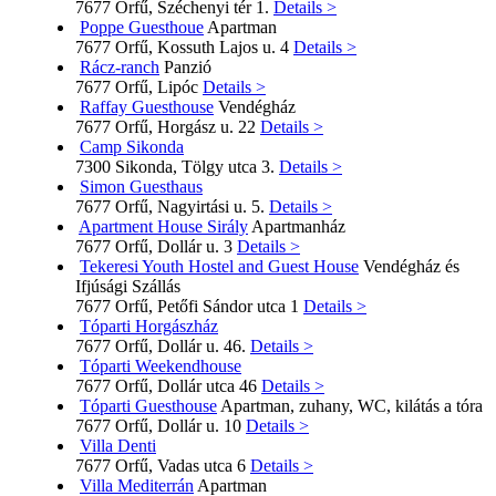
7677 Orfű, Széchenyi tér 1.
Details >
Poppe Guesthoue
Apartman
7677 Orfű, Kossuth Lajos u. 4
Details >
Rácz-ranch
Panzió
7677 Orfű, Lipóc
Details >
Raffay Guesthouse
Vendégház
7677 Orfű, Horgász u. 22
Details >
Camp Sikonda
7300 Sikonda, Tölgy utca 3.
Details >
Simon Guesthaus
7677 Orfű, Nagyirtási u. 5.
Details >
Apartment House Sirály
Apartmanház
7677 Orfű, Dollár u. 3
Details >
Tekeresi Youth Hostel and Guest House
Vendégház és
Ifjúsági Szállás
7677 Orfű, Petőfi Sándor utca 1
Details >
Tóparti Horgászház
7677 Orfű, Dollár u. 46.
Details >
Tóparti Weekendhouse
7677 Orfű, Dollár utca 46
Details >
Tóparti Guesthouse
Apartman, zuhany, WC, kilátás a tóra
7677 Orfű, Dollár u. 10
Details >
Villa Denti
7677 Orfű, Vadas utca 6
Details >
Villa Mediterrán
Apartman