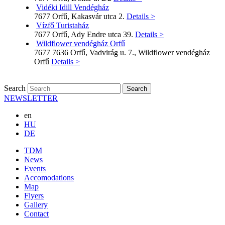
Vidéki Idill Vendégház
7677 Orfű, Kakasvár utca 2.
Details >
Vízfő Turistaház
7677 Orfű, Ady Endre utca 39.
Details >
Wildflower vendégház Orfű
7677 7636 Orfű, Vadvirág u. 7., Wildflower vendégház
Orfű
Details >
Search
NEWSLETTER
en
HU
DE
TDM
News
Events
Accomodations
Map
Flyers
Gallery
Contact