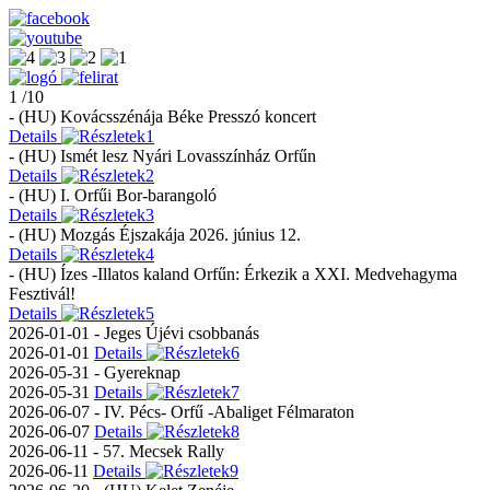
1 /10
- (HU) Kovácsszénája Béke Presszó koncert
Details
- (HU) Ismét lesz Nyári Lovasszínház Orfűn
Details
- (HU) I. Orfűi Bor-barangoló
Details
- (HU) Mozgás Éjszakája 2026. június 12.
Details
- (HU) Ízes -Illatos kaland Orfűn: Érkezik a XXI. Medvehagyma
Fesztivál!
Details
2026-01-01 - Jeges Újévi csobbanás
2026-01-01
Details
2026-05-31 - Gyereknap
2026-05-31
Details
2026-06-07 - IV. Pécs- Orfű -Abaliget Félmaraton
2026-06-07
Details
2026-06-11 - 57. Mecsek Rally
2026-06-11
Details