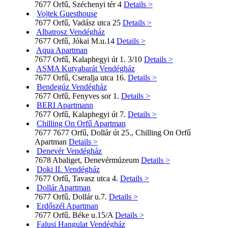
7677 Orfű, Széchenyi tér 4
Details >
Vojtek Guesthouse
7677 Orfű, Vadász utca 25
Details >
Albatrosz Vendégház
7677 Orfű, Jókai M.u.14
Details >
Aqua Apartman
7677 Orfű, Kalaphegyi út 1. 3/10
Details >
ASMA Kutyabarát Vendégház
7677 Orfű, Cseralja utca 16.
Details >
Bendegúz Vendégház
7677 Orfű, Fenyves sor 1.
Details >
BERI Apartmann
7677 Orfű, Kalaphegyi út 7.
Details >
Chilling On Orfű Apartman
7677 7677 Orfű, Dollár út 25., Chilling On Orfű
Apartman
Details >
Denevér Vendégház
7678 Abaliget, Denevérmúzeum
Details >
Doki II. Vendégház
7677 Orfű, Tavasz utca 4.
Details >
Dollár Apartman
7677 Orfű, Dollár u.7.
Details >
Erdőszél Apartman
7677 Orfű, Béke u.15/A
Details >
Falusi Hangulat Vendégház