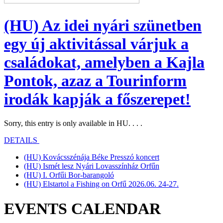
(HU) Az idei nyári szünetben
egy új aktivitással várjuk a
családokat, amelyben a Kajla
Pontok, azaz a Tourinform
irodák kapják a főszerepet!
Sorry, this entry is only available in HU. . . .
DETAILS
(HU) Kovácsszénája Béke Presszó koncert
(HU) Ismét lesz Nyári Lovasszínház Orfűn
(HU) I. Orfűi Bor-barangoló
(HU) Elstartol a Fishing on Orfű 2026.06. 24-27.
EVENTS CALENDAR