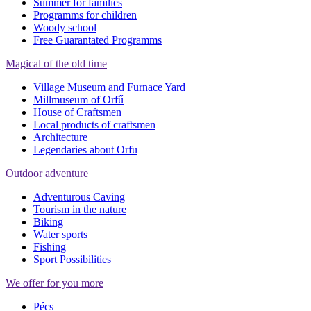
Summer for families
Programms for children
Woody school
Free Guarantated Programms
Magical of the old time
Village Museum and Furnace Yard
Millmuseum of Orfű
House of Craftsmen
Local products of craftsmen
Architecture
Legendaries about Orfu
Outdoor adventure
Adventurous Caving
Tourism in the nature
Biking
Water sports
Fishing
Sport Possibilities
We offer for you more
Pécs