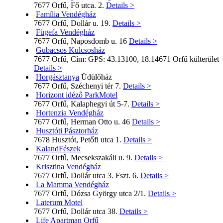
7677 Orfű, Fő utca. 2.
Details >
Família Vendégház
7677 Orfű, Dollár u. 19.
Details >
Fügefa Vendégház
7677 Orfű, Naposdomb u. 16
Details >
Gubacsos Kulcsosház
7677 Orfű, Cím: GPS: 43.13100, 18.14671 Orfű külterület
Details >
Horgásztanya
Üdülőház
7677 Orfű, Széchenyi tér 7.
Details >
Horizont idéző ParkMotel
7677 Orfű, Kalaphegyi út 5-7.
Details >
Hortenzia Vendégház
7677 Orfű, Herman Otto u. 46
Details >
Husztóti Pásztorház
7678 Husztót, Petőfi utca 1.
Details >
KalandFészek
7677 Orfű, Mecsekszakáli u. 9.
Details >
Krisztina Vendégház
7677 Orfű, Dollár utca 3. Fszt. 6.
Details >
La Mamma Vendégház
7677 Orfű, Dózsa György utca 2/1.
Details >
Laterum Motel
7677 Orfű, Dollár utca 38.
Details >
Life Apartman Orfű