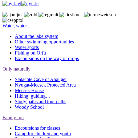
Water, water...
About the lake-system
Other swimming opportunities
Water sports
Fishing on Orfű
Excoursions on the way of drops
Only naturally
Stalactite Cave of Abaliget
Nyugat-Mecsek Protected Area
Mecsek House
Hiking, guiding…
Study paths and tour paths
Woody School
Family fun
Excoursions for classes
Camp for children and youth