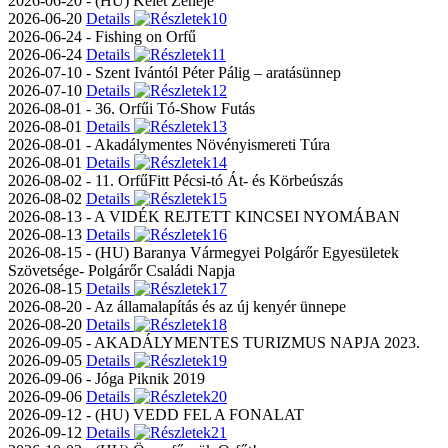
2026-06-20 - (HU) Kelet Zenéje
2026-06-20
Details
2026-06-24 - Fishing on Orfű
2026-06-24
Details
2026-07-10 - Szent Ivántól Péter Pálig – aratásünnep
2026-07-10
Details
2026-08-01 - 36. Orfűi Tó-Show Futás
2026-08-01
Details
2026-08-01 - Akadálymentes Növényismereti Túra
2026-08-01
Details
2026-08-02 - 11. OrfűFitt Pécsi-tó Át- és Körbeúszás
2026-08-02
Details
2026-08-13 - A VIDÉK REJTETT KINCSEI NYOMÁBAN
2026-08-13
Details
2026-08-15 - (HU) Baranya Vármegyei Polgárőr Egyesületek
Szövetsége- Polgárőr Családi Napja
2026-08-15
Details
2026-08-20 - Az államalapítás és az új kenyér ünnepe
2026-08-20
Details
2026-09-05 - AKADÁLYMENTES TURIZMUS NAPJA 2023.
2026-09-05
Details
2026-09-06 - Jóga Piknik 2019
2026-09-06
Details
2026-09-12 - (HU) VEDD FEL A FONALAT
2026-09-12
Details