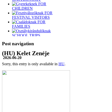
FOR
CHILDREN
FOR
FESTIVAL VISITORS
FOR
FAMILIES
SCHOOL TRIPS
FOR
Post navigation
DRAGONBOATERS
(HU) Kelet Zenéje
FOR
BIKERS
2026-06-20
FOR
Sorry, this entry is only available in
HU
.
SWIMMERS
FOR
SAILORS
FOR
HIKERS
FOR
KAYAKERS
FOR
RIDERS