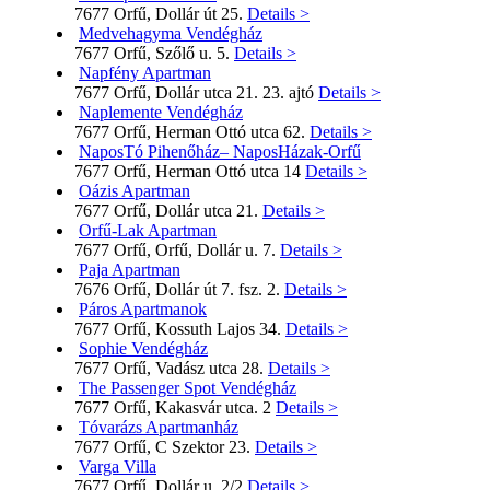
7677 Orfű, Dollár út 25.
Details >
Medvehagyma Vendégház
7677 Orfű, Szőlő u. 5.
Details >
Napfény Apartman
7677 Orfű, Dollár utca 21. 23. ajtó
Details >
Naplemente Vendégház
7677 Orfű, Herman Ottó utca 62.
Details >
NaposTó Pihenőház– NaposHázak-Orfű
7677 Orfű, Herman Ottó utca 14
Details >
Oázis Apartman
7677 Orfű, Dollár utca 21.
Details >
Orfű-Lak Apartman
7677 Orfű, Orfű, Dollár u. 7.
Details >
Paja Apartman
7676 Orfű, Dollár út 7. fsz. 2.
Details >
Páros Apartmanok
7677 Orfű, Kossuth Lajos 34.
Details >
Sophie Vendégház
7677 Orfű, Vadász utca 28.
Details >
The Passenger Spot Vendégház
7677 Orfű, Kakasvár utca. 2
Details >
Tóvarázs Apartmanház
7677 Orfű, C Szektor 23.
Details >
Varga Villa
7677 Orfű, Dollár u. 2/2
Details >