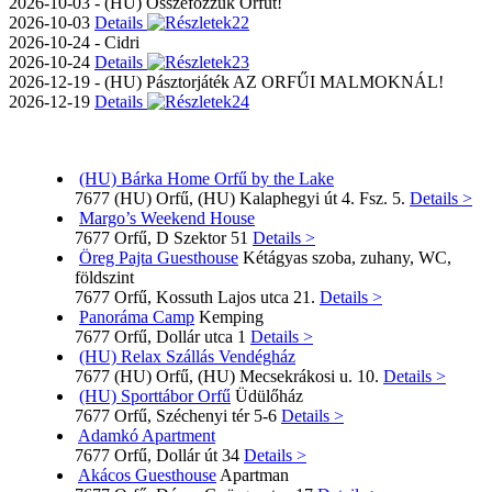
2026-10-03 - (HU) Összefőzzük Orfűt!
2026-10-03
Details
2026-10-24 - Cidri
2026-10-24
Details
2026-12-19 - (HU) Pásztorjáték AZ ORFŰI MALMOKNÁL!
2026-12-19
Details
(HU) Bárka Home Orfű by the Lake
7677 (HU) Orfű, (HU) Kalaphegyi út 4. Fsz. 5.
Details >
Margo’s Weekend House
7677 Orfű, D Szektor 51
Details >
Öreg Pajta Guesthouse
Kétágyas szoba, zuhany, WC,
földszint
7677 Orfű, Kossuth Lajos utca 21.
Details >
Panoráma Camp
Kemping
7677 Orfű, Dollár utca 1
Details >
(HU) Relax Szállás Vendégház
7677 (HU) Orfű, (HU) Mecsekrákosi u. 10.
Details >
(HU) Sporttábor Orfű
Üdülőház
7677 Orfű, Széchenyi tér 5-6
Details >
Adamkó Apartment
7677 Orfű, Dollár út 34
Details >
Akácos Guesthouse
Apartman