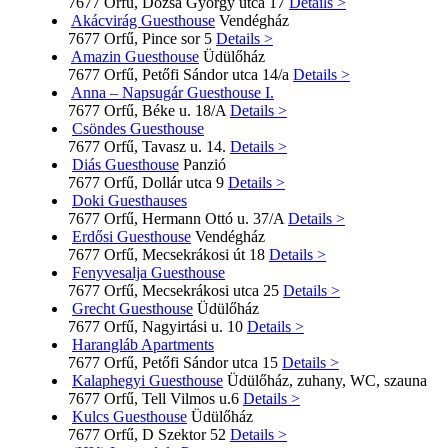
7677 Orfű, Dózsa György utca 17
Details >
Akácvirág Guesthouse
Vendégház
7677 Orfű, Pince sor 5
Details >
Amazin Guesthouse
Üdülőház
7677 Orfű, Petőfi Sándor utca 14/a
Details >
Anna – Napsugár Guesthouse I.
7677 Orfű, Béke u. 18/A
Details >
Csöndes Guesthouse
7677 Orfű, Tavasz u. 14.
Details >
Diás Guesthouse
Panzió
7677 Orfű, Dollár utca 9
Details >
Doki Guesthauses
7677 Orfű, Hermann Ottó u. 37/A
Details >
Erdősi Guesthouse
Vendégház
7677 Orfű, Mecsekrákosi út 18
Details >
Fenyvesalja Guesthouse
7677 Orfű, Mecsekrákosi utca 25
Details >
Grecht Guesthouse
Üdülőház
7677 Orfű, Nagyirtási u. 10
Details >
Harangláb Apartments
7677 Orfű, Petőfi Sándor utca 15
Details >
Kalaphegyi Guesthouse
Üdülőház, zuhany, WC, szauna
7677 Orfű, Tell Vilmos u.6
Details >
Kulcs Guesthouse
Üdülőház
7677 Orfű, D Szektor 52
Details >