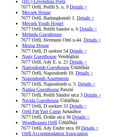
(HU) Levendula Porta
7677 Orfű, Petőfi S. u. 9
Details >
Mecsek House
7677 Orfű, Barlangkutató 1.
Details >
Mecsek Youth Hostel
7677 Orfű, Petőfi Sándor u. 6
Details >
Melinda Guesthouse
7677 Orfű, Hermann Ottó u.44.
Details >
Mozsu House
7677 Orfű, D szektor 54
Details >
Nagy Guesthouse
Vendégház
7677 Orfű, Ady E. u. 21
Details >
Naposdomb Guesthouse
Üdülőház
7677 Orfű, Naposdomb 10.
Details >
Naposdomb Apartments
7677 Orfű, Naposdomb u. 5.
Details >
Natúra Guesthouse
Panzió
7677 Orfű, Petőfi Sándor utca 3
Details >
Nivida Guesthouse
Üdülőház
7677 Orfű, D szektor 33
Details >
Orfű Fitt Yurt Camp
Jurtatábor
7677 Orfű, Dollár utca 36
Details >
Woodhouses Orfű
Üdülőház
7677 Orfű, Ady Endre utca 39
Details >
Orfű Accommodation Association