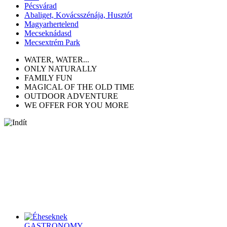
Pécsvárad
Abaliget, Kovácsszénája, Husztót
Magyarhertelend
Mecseknádasd
Mecsextrém Park
WATER, WATER...
ONLY NATURALLY
FAMILY FUN
MAGICAL OF THE OLD TIME
OUTDOOR ADVENTURE
WE OFFER FOR YOU MORE
(HU) Az idei nyári szünetben egy új aktivitással várjuk a
családokat, amelyben a Kajla Pontok, azaz a Tourinform
irodák kapják a főszerepet!
Sorry, this entry is only available in HU. . . .
TOP PROGRAMS
GASTRONOMY