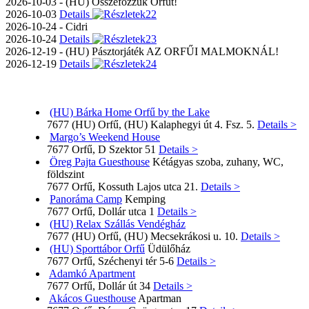
2026-10-03 - (HU) Összefőzzük Orfűt!
2026-10-03
Details
2026-10-24 - Cidri
2026-10-24
Details
2026-12-19 - (HU) Pásztorjáték AZ ORFŰI MALMOKNÁL!
2026-12-19
Details
(HU) Bárka Home Orfű by the Lake
7677 (HU) Orfű, (HU) Kalaphegyi út 4. Fsz. 5.
Details >
Margo’s Weekend House
7677 Orfű, D Szektor 51
Details >
Öreg Pajta Guesthouse
Kétágyas szoba, zuhany, WC,
földszint
7677 Orfű, Kossuth Lajos utca 21.
Details >
Panoráma Camp
Kemping
7677 Orfű, Dollár utca 1
Details >
(HU) Relax Szállás Vendégház
7677 (HU) Orfű, (HU) Mecsekrákosi u. 10.
Details >
(HU) Sporttábor Orfű
Üdülőház
7677 Orfű, Széchenyi tér 5-6
Details >
Adamkó Apartment
7677 Orfű, Dollár út 34
Details >
Akácos Guesthouse
Apartman