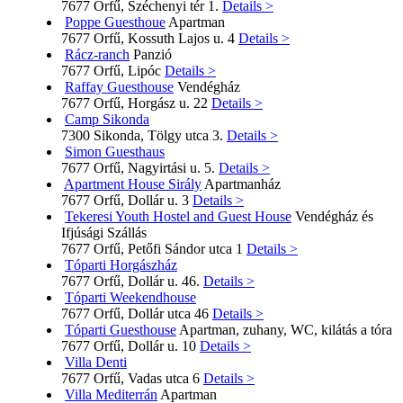
7677 Orfű, Széchenyi tér 1.
Details >
Poppe Guesthoue
Apartman
7677 Orfű, Kossuth Lajos u. 4
Details >
Rácz-ranch
Panzió
7677 Orfű, Lipóc
Details >
Raffay Guesthouse
Vendégház
7677 Orfű, Horgász u. 22
Details >
Camp Sikonda
7300 Sikonda, Tölgy utca 3.
Details >
Simon Guesthaus
7677 Orfű, Nagyirtási u. 5.
Details >
Apartment House Sirály
Apartmanház
7677 Orfű, Dollár u. 3
Details >
Tekeresi Youth Hostel and Guest House
Vendégház és
Ifjúsági Szállás
7677 Orfű, Petőfi Sándor utca 1
Details >
Tóparti Horgászház
7677 Orfű, Dollár u. 46.
Details >
Tóparti Weekendhouse
7677 Orfű, Dollár utca 46
Details >
Tóparti Guesthouse
Apartman, zuhany, WC, kilátás a tóra
7677 Orfű, Dollár u. 10
Details >
Villa Denti
7677 Orfű, Vadas utca 6
Details >
Villa Mediterrán
Apartman