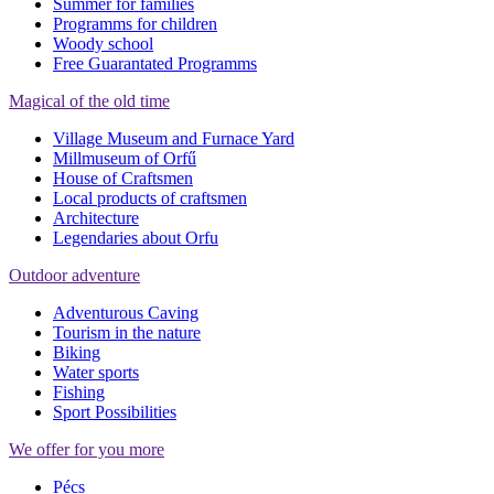
Summer for families
Programms for children
Woody school
Free Guarantated Programms
Magical of the old time
Village Museum and Furnace Yard
Millmuseum of Orfű
House of Craftsmen
Local products of craftsmen
Architecture
Legendaries about Orfu
Outdoor adventure
Adventurous Caving
Tourism in the nature
Biking
Water sports
Fishing
Sport Possibilities
We offer for you more
Pécs