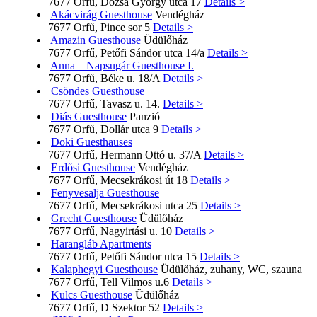
7677 Orfű, Dózsa György utca 17
Details >
Akácvirág Guesthouse
Vendégház
7677 Orfű, Pince sor 5
Details >
Amazin Guesthouse
Üdülőház
7677 Orfű, Petőfi Sándor utca 14/a
Details >
Anna – Napsugár Guesthouse I.
7677 Orfű, Béke u. 18/A
Details >
Csöndes Guesthouse
7677 Orfű, Tavasz u. 14.
Details >
Diás Guesthouse
Panzió
7677 Orfű, Dollár utca 9
Details >
Doki Guesthauses
7677 Orfű, Hermann Ottó u. 37/A
Details >
Erdősi Guesthouse
Vendégház
7677 Orfű, Mecsekrákosi út 18
Details >
Fenyvesalja Guesthouse
7677 Orfű, Mecsekrákosi utca 25
Details >
Grecht Guesthouse
Üdülőház
7677 Orfű, Nagyirtási u. 10
Details >
Harangláb Apartments
7677 Orfű, Petőfi Sándor utca 15
Details >
Kalaphegyi Guesthouse
Üdülőház, zuhany, WC, szauna
7677 Orfű, Tell Vilmos u.6
Details >
Kulcs Guesthouse
Üdülőház
7677 Orfű, D Szektor 52
Details >