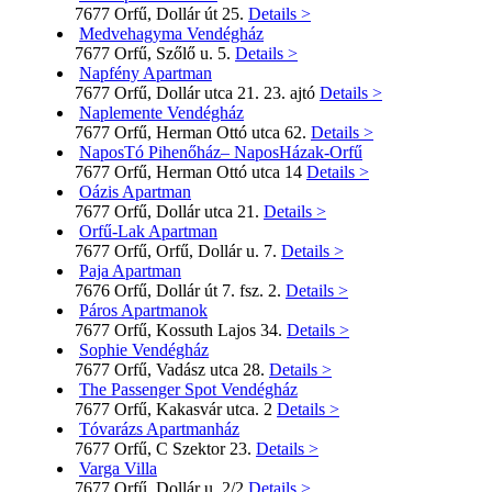
7677 Orfű, Dollár út 25.
Details >
Medvehagyma Vendégház
7677 Orfű, Szőlő u. 5.
Details >
Napfény Apartman
7677 Orfű, Dollár utca 21. 23. ajtó
Details >
Naplemente Vendégház
7677 Orfű, Herman Ottó utca 62.
Details >
NaposTó Pihenőház– NaposHázak-Orfű
7677 Orfű, Herman Ottó utca 14
Details >
Oázis Apartman
7677 Orfű, Dollár utca 21.
Details >
Orfű-Lak Apartman
7677 Orfű, Orfű, Dollár u. 7.
Details >
Paja Apartman
7676 Orfű, Dollár út 7. fsz. 2.
Details >
Páros Apartmanok
7677 Orfű, Kossuth Lajos 34.
Details >
Sophie Vendégház
7677 Orfű, Vadász utca 28.
Details >
The Passenger Spot Vendégház
7677 Orfű, Kakasvár utca. 2
Details >
Tóvarázs Apartmanház
7677 Orfű, C Szektor 23.
Details >
Varga Villa
7677 Orfű, Dollár u. 2/2
Details >