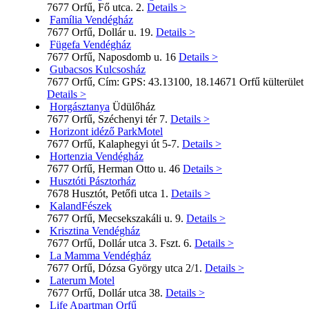
7677 Orfű, Fő utca. 2.
Details >
Família Vendégház
7677 Orfű, Dollár u. 19.
Details >
Fügefa Vendégház
7677 Orfű, Naposdomb u. 16
Details >
Gubacsos Kulcsosház
7677 Orfű, Cím: GPS: 43.13100, 18.14671 Orfű külterület
Details >
Horgásztanya
Üdülőház
7677 Orfű, Széchenyi tér 7.
Details >
Horizont idéző ParkMotel
7677 Orfű, Kalaphegyi út 5-7.
Details >
Hortenzia Vendégház
7677 Orfű, Herman Otto u. 46
Details >
Husztóti Pásztorház
7678 Husztót, Petőfi utca 1.
Details >
KalandFészek
7677 Orfű, Mecsekszakáli u. 9.
Details >
Krisztina Vendégház
7677 Orfű, Dollár utca 3. Fszt. 6.
Details >
La Mamma Vendégház
7677 Orfű, Dózsa György utca 2/1.
Details >
Laterum Motel
7677 Orfű, Dollár utca 38.
Details >
Life Apartman Orfű