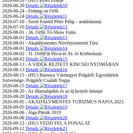
2026-06-20 - (HU) Kelet Zenéje
2026-06-20
Details
2026-06-24 - Fishing on Orfű
2026-06-24
Details
2026-07-10 - Szent Ivántól Péter Pálig – aratásünnep
2026-07-10
Details
2026-08-01 - 36. Orfűi Tó-Show Futás
2026-08-01
Details
2026-08-01 - Akadálymentes Növényismereti Túra
2026-08-01
Details
2026-08-02 - 11. OrfűFitt Pécsi-tó Át- és Körbeúszás
2026-08-02
Details
2026-08-13 - A VIDÉK REJTETT KINCSEI NYOMÁBAN
2026-08-13
Details
2026-08-15 - (HU) Baranya Vármegyei Polgárőr Egyesületek
Szövetsége- Polgárőr Családi Napja
2026-08-15
Details
2026-08-20 - Az államalapítás és az új kenyér ünnepe
2026-08-20
Details
2026-09-05 - AKADÁLYMENTES TURIZMUS NAPJA 2023.
2026-09-05
Details
2026-09-06 - Jóga Piknik 2019
2026-09-06
Details
2026-09-12 - (HU) VEDD FEL A FONALAT
2026-09-12
Details