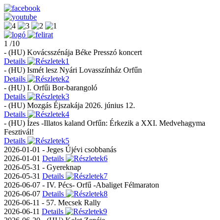
1 /10
- (HU) Kovácsszénája Béke Presszó koncert
Details
- (HU) Ismét lesz Nyári Lovasszínház Orfűn
Details
- (HU) I. Orfűi Bor-barangoló
Details
- (HU) Mozgás Éjszakája 2026. június 12.
Details
- (HU) Ízes -Illatos kaland Orfűn: Érkezik a XXI. Medvehagyma
Fesztivál!
Details
2026-01-01 - Jeges Újévi csobbanás
2026-01-01
Details
2026-05-31 - Gyereknap
2026-05-31
Details
2026-06-07 - IV. Pécs- Orfű -Abaliget Félmaraton
2026-06-07
Details
2026-06-11 - 57. Mecsek Rally
2026-06-11
Details