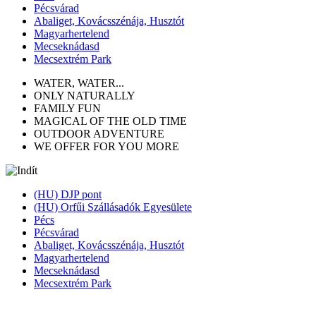
Pécsvárad
Abaliget, Kovácsszénája, Husztót
Magyarhertelend
Mecseknádasd
Mecsextrém Park
WATER, WATER...
ONLY NATURALLY
FAMILY FUN
MAGICAL OF THE OLD TIME
OUTDOOR ADVENTURE
WE OFFER FOR YOU MORE
(HU) DJP pont
(HU) Orfűi Szállásadók Egyesülete
Pécs
Pécsvárad
Abaliget, Kovácsszénája, Husztót
Magyarhertelend
Mecseknádasd
Mecsextrém Park
TOP PROGRAMS