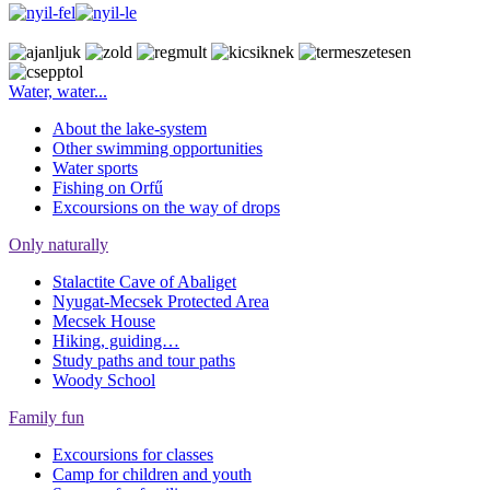
Water, water...
About the lake-system
Other swimming opportunities
Water sports
Fishing on Orfű
Excoursions on the way of drops
Only naturally
Stalactite Cave of Abaliget
Nyugat-Mecsek Protected Area
Mecsek House
Hiking, guiding…
Study paths and tour paths
Woody School
Family fun
Excoursions for classes
Camp for children and youth