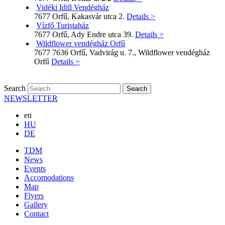
Vidéki Idill Vendégház
7677 Orfű, Kakasvár utca 2.
Details >
Vízfő Turistaház
7677 Orfű, Ady Endre utca 39.
Details >
Wildflower vendégház Orfű
7677 7636 Orfű, Vadvirág u. 7., Wildflower vendégház
Orfű
Details >
Search
NEWSLETTER
en
HU
DE
TDM
News
Events
Accomodations
Map
Flyers
Gallery
Contact