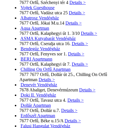
7677 Orfű, Széchenyi tér 4
Details >
Vojtek Guesthouse
7677 Orfű, Vadász utca 25
Details >
Albatrosz Vendégház
7677 Orfű, Jókai M.u.14
Details >
Aqua Apartman
7677 Orfű, Kalaphegyi út 1. 3/10
Details >
ASMA Kutyabarát Vendégház
7677 Orfű, Cseralja utca 16.
Details >
Bendegúz Vendégház
7677 Orfű, Fenyves sor 1.
Details >
BERI Apartmann
7677 Orfű, Kalaphegyi út 7.
Details >
Chilling On Orfű Apartman
7677 7677 Orfű, Dollár út 25., Chilling On Orfű
Apartman
Details >
Denevér Vendégház
7678 Abaliget, Denevérmúzeum
Details >
Doki II. Vendégház
7677 Orfű, Tavasz utca 4.
Details >
Dollár Apartman
7677 Orfű, Dollár u.7.
Details >
Erdőszél Apartman
7677 Orfű, Béke u.15/A
Details >
Falusi Hangulat Vendégház