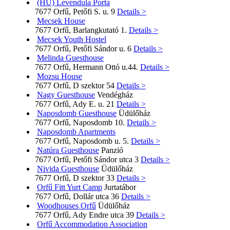
(HU) Levendula Porta
7677 Orfű, Petőfi S. u. 9
Details >
Mecsek House
7677 Orfű, Barlangkutató 1.
Details >
Mecsek Youth Hostel
7677 Orfű, Petőfi Sándor u. 6
Details >
Melinda Guesthouse
7677 Orfű, Hermann Ottó u.44.
Details >
Mozsu House
7677 Orfű, D szektor 54
Details >
Nagy Guesthouse
Vendégház
7677 Orfű, Ady E. u. 21
Details >
Naposdomb Guesthouse
Üdülőház
7677 Orfű, Naposdomb 10.
Details >
Naposdomb Apartments
7677 Orfű, Naposdomb u. 5.
Details >
Natúra Guesthouse
Panzió
7677 Orfű, Petőfi Sándor utca 3
Details >
Nivida Guesthouse
Üdülőház
7677 Orfű, D szektor 33
Details >
Orfű Fitt Yurt Camp
Jurtatábor
7677 Orfű, Dollár utca 36
Details >
Woodhouses Orfű
Üdülőház
7677 Orfű, Ady Endre utca 39
Details >
Orfű Accommodation Association