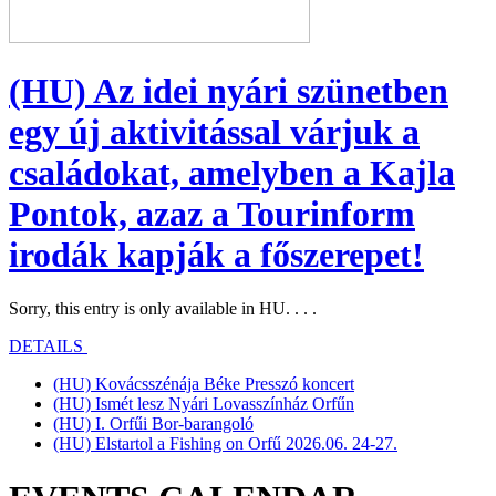
RIDERS
(HU) Az idei nyári szünetben
egy új aktivitással várjuk a
családokat, amelyben a Kajla
Pontok, azaz a Tourinform
irodák kapják a főszerepet!
Sorry, this entry is only available in HU. . . .
DETAILS
(HU) Kovácsszénája Béke Presszó koncert
(HU) Ismét lesz Nyári Lovasszínház Orfűn
(HU) I. Orfűi Bor-barangoló
(HU) Elstartol a Fishing on Orfű 2026.06. 24-27.