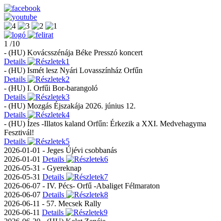
1 /10
- (HU) Kovácsszénája Béke Presszó koncert
Details
- (HU) Ismét lesz Nyári Lovasszínház Orfűn
Details
- (HU) I. Orfűi Bor-barangoló
Details
- (HU) Mozgás Éjszakája 2026. június 12.
Details
- (HU) Ízes -Illatos kaland Orfűn: Érkezik a XXI. Medvehagyma
Fesztivál!
Details
2026-01-01 - Jeges Újévi csobbanás
2026-01-01
Details
2026-05-31 - Gyereknap
2026-05-31
Details
2026-06-07 - IV. Pécs- Orfű -Abaliget Félmaraton
2026-06-07
Details
2026-06-11 - 57. Mecsek Rally
2026-06-11
Details