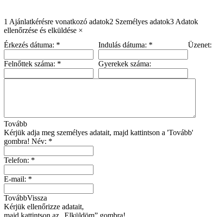
1
Ajánlatkérésre vonatkozó adatok
2
Személyes adatok
3
Adatok
ellenőrzése és elküldése
×
Érkezés dátuma:
*
Indulás dátuma:
*
Üzenet:
Felnőttek száma:
*
Gyerekek száma:
Tovább
Kérjük adja meg személyes adatait, majd kattintson a 'Tovább'
gombra!
Név:
*
Telefon:
*
E-mail:
*
Tovább
Vissza
Kérjük ellenőrizze adatait,
majd kattintson az „Elküldöm” gombra!