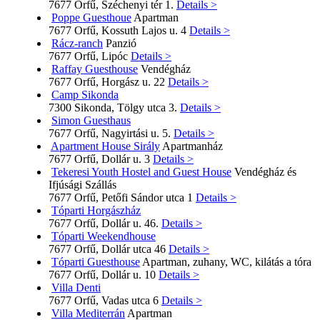
7677 Orfű, Széchenyi tér 1.
Details >
Poppe Guesthoue
Apartman
7677 Orfű, Kossuth Lajos u. 4
Details >
Rácz-ranch
Panzió
7677 Orfű, Lipóc
Details >
Raffay Guesthouse
Vendégház
7677 Orfű, Horgász u. 22
Details >
Camp Sikonda
7300 Sikonda, Tölgy utca 3.
Details >
Simon Guesthaus
7677 Orfű, Nagyirtási u. 5.
Details >
Apartment House Sirály
Apartmanház
7677 Orfű, Dollár u. 3
Details >
Tekeresi Youth Hostel and Guest House
Vendégház és
Ifjúsági Szállás
7677 Orfű, Petőfi Sándor utca 1
Details >
Tóparti Horgászház
7677 Orfű, Dollár u. 46.
Details >
Tóparti Weekendhouse
7677 Orfű, Dollár utca 46
Details >
Tóparti Guesthouse
Apartman, zuhany, WC, kilátás a tóra
7677 Orfű, Dollár u. 10
Details >
Villa Denti
7677 Orfű, Vadas utca 6
Details >
Villa Mediterrán
Apartman