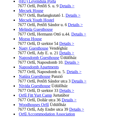
(HU) Levendula Porta
7677 Orfű, Petőfi S. u. 9
Details >
Mecsek House
7677 Orfű, Barlangkutató 1.
Details >
Mecsek Youth Hostel
7677 Orfű, Petőfi Sándor u. 6
Details >
Melinda Guesthouse
7677 Orfű, Hermann Ottó u.44.
Details >
Mozsu House
7677 Orfű, D szektor 54
Details >
Nagy Guesthouse
Vendégház
7677 Orfű, Ady E. u. 21
Details >
Naposdomb Guesthouse
Üdülőház
7677 Orfű, Naposdomb 10.
Details >
Naposdomb Apartments
7677 Orfű, Naposdomb u. 5.
Details >
Natúra Guesthouse
Panzió
7677 Orfű, Petőfi Sándor utca 3
Details >
Nivida Guesthouse
Üdülőház
7677 Orfű, D szektor 33
Details >
Orfű Fitt Yurt Camp
Jurtatábor
7677 Orfű, Dollár utca 36
Details >
Woodhouses Orfű
Üdülőház
7677 Orfű, Ady Endre utca 39
Details >
Orfű Accommodation Association