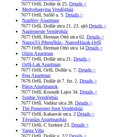
7677 Orfű, Dollár út 25.
Details >
Medvehagyma Vendégház
7677 Orfű, Szőlő u. 5.
Details >
Napfény Apartman
7677 Orfű, Dollár utca 21. 23. ajtó
Details >
Naplemente Vendégház
7677 Orfű, Herman Ottó utca 62.
Details >
NaposTó Pihenőház– NaposHázak-Orfű
7677 Orfű, Herman Ottó utca 14
Details >
Oázis Apartman
7677 Orfű, Dollár utca 21.
Details >
Orfű-Lak Apartman
7677 Orfű, Orfű, Dollár u. 7.
Details >
Paja Apartman
7676 Orfű, Dollár út 7. fsz. 2.
Details >
Páros Apartmanok
7677 Orfű, Kossuth Lajos 34.
Details >
Sophie Vendégház
7677 Orfű, Vadász utca 28.
Details >
The Passenger Spot Vendégház
7677 Orfű, Kakasvár utca. 2
Details >
Tóvarázs Apartmanház
7677 Orfű, C Szektor 23.
Details >
Varga Villa
7677 Orfű, Dollár u. 2/2
Details >