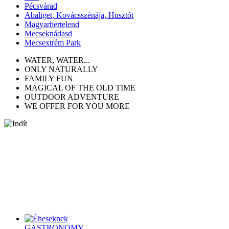
Pécsvárad
Abaliget, Kovácsszénája, Husztót
Magyarhertelend
Mecseknádasd
Mecsextrém Park
WATER, WATER...
ONLY NATURALLY
FAMILY FUN
MAGICAL OF THE OLD TIME
OUTDOOR ADVENTURE
WE OFFER FOR YOU MORE
(HU) Az idei nyári szünetben egy új aktivitással várjuk a
családokat, amelyben a Kajla Pontok, azaz a Tourinform
irodák kapják a főszerepet!
Sorry, this entry is only available in HU.. . .
TOP PROGRAMS
GASTRONOMY