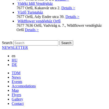
Vidéki Idill Vendégház
7677 Orfű, Kakasvár utca 2.
Details >
Vízfő Turistaház
7677 Orfű, Ady Endre utca 39.
Details >
Wildflower vendégház Orfű
7677 7636 Orfű, Vadvirág u. 7., Wildflower vendégház
Orfű
Details >
Search
NEWSLETTER
en
HU
DE
TDM
News
Events
Accomodations
Map
Flyers
Gallery
Contact