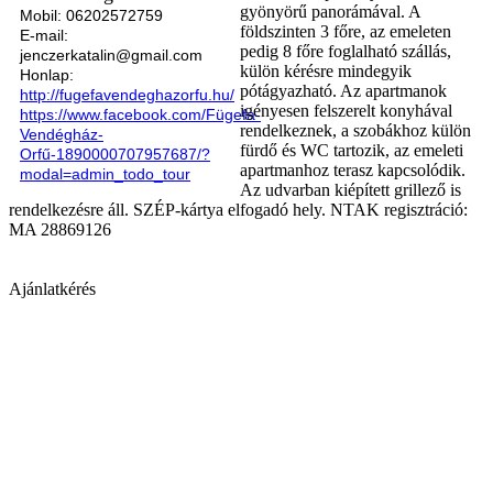
gyönyörű panorámával. A
Mobil: 06202572759
földszinten 3 főre, az emeleten
E-mail:
pedig 8 főre foglalható szállás,
jenczerkatalin@gmail.com
külön kérésre mindegyik
Honlap:
pótágyazható. Az apartmanok
http://fugefavendeghazorfu.hu/
igényesen felszerelt konyhával
https://www.facebook.com/Fügefa-
rendelkeznek, a szobákhoz külön
Vendégház-
fürdő és WC tartozik, az emeleti
Orfű-1890000707957687/?
apartmanhoz terasz kapcsolódik.
modal=admin_todo_tour
Az udvarban kiépített grillező is
rendelkezésre áll. SZÉP-kártya elfogadó hely. NTAK regisztráció:
MA 28869126
Ajánlatkérés