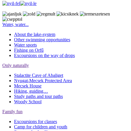
Water, water...
About the lake-system
Other swimming opportunities
Water sports
Fishing on Orfű
Excoursions on the way of drops
Only naturally
Stalactite Cave of Abaliget
Nyugat-Mecsek Protected Area
Mecsek House
Hiking, guiding…
Study paths and tour paths
Woody School
Family fun
Excoursions for classes
Camp for children and youth