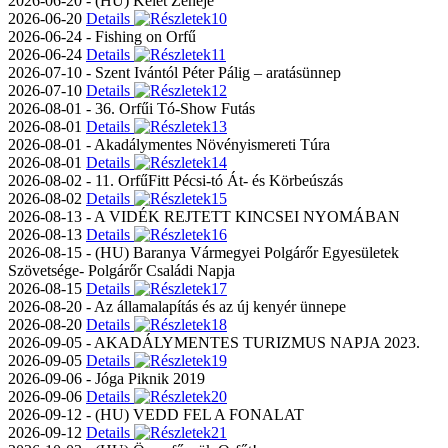
2026-06-20 - (HU) Kelet Zenéje
2026-06-20
Details
2026-06-24 - Fishing on Orfű
2026-06-24
Details
2026-07-10 - Szent Ivántól Péter Pálig – aratásünnep
2026-07-10
Details
2026-08-01 - 36. Orfűi Tó-Show Futás
2026-08-01
Details
2026-08-01 - Akadálymentes Növényismereti Túra
2026-08-01
Details
2026-08-02 - 11. OrfűFitt Pécsi-tó Át- és Körbeúszás
2026-08-02
Details
2026-08-13 - A VIDÉK REJTETT KINCSEI NYOMÁBAN
2026-08-13
Details
2026-08-15 - (HU) Baranya Vármegyei Polgárőr Egyesületek
Szövetsége- Polgárőr Családi Napja
2026-08-15
Details
2026-08-20 - Az államalapítás és az új kenyér ünnepe
2026-08-20
Details
2026-09-05 - AKADÁLYMENTES TURIZMUS NAPJA 2023.
2026-09-05
Details
2026-09-06 - Jóga Piknik 2019
2026-09-06
Details
2026-09-12 - (HU) VEDD FEL A FONALAT
2026-09-12
Details