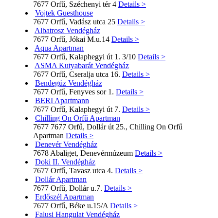
7677 Orfű, Széchenyi tér 4
Details >
Vojtek Guesthouse
7677 Orfű, Vadász utca 25
Details >
Albatrosz Vendégház
7677 Orfű, Jókai M.u.14
Details >
Aqua Apartman
7677 Orfű, Kalaphegyi út 1. 3/10
Details >
ASMA Kutyabarát Vendégház
7677 Orfű, Cseralja utca 16.
Details >
Bendegúz Vendégház
7677 Orfű, Fenyves sor 1.
Details >
BERI Apartmann
7677 Orfű, Kalaphegyi út 7.
Details >
Chilling On Orfű Apartman
7677 7677 Orfű, Dollár út 25., Chilling On Orfű
Apartman
Details >
Denevér Vendégház
7678 Abaliget, Denevérmúzeum
Details >
Doki II. Vendégház
7677 Orfű, Tavasz utca 4.
Details >
Dollár Apartman
7677 Orfű, Dollár u.7.
Details >
Erdőszél Apartman
7677 Orfű, Béke u.15/A
Details >
Falusi Hangulat Vendégház