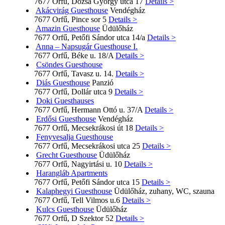
7677 Orfű, Dózsa György utca 17
Details >
Akácvirág Guesthouse
Vendégház
7677 Orfű, Pince sor 5
Details >
Amazin Guesthouse
Üdülőház
7677 Orfű, Petőfi Sándor utca 14/a
Details >
Anna – Napsugár Guesthouse I.
7677 Orfű, Béke u. 18/A
Details >
Csöndes Guesthouse
7677 Orfű, Tavasz u. 14.
Details >
Diás Guesthouse
Panzió
7677 Orfű, Dollár utca 9
Details >
Doki Guesthauses
7677 Orfű, Hermann Ottó u. 37/A
Details >
Erdősi Guesthouse
Vendégház
7677 Orfű, Mecsekrákosi út 18
Details >
Fenyvesalja Guesthouse
7677 Orfű, Mecsekrákosi utca 25
Details >
Grecht Guesthouse
Üdülőház
7677 Orfű, Nagyirtási u. 10
Details >
Harangláb Apartments
7677 Orfű, Petőfi Sándor utca 15
Details >
Kalaphegyi Guesthouse
Üdülőház, zuhany, WC, szauna
7677 Orfű, Tell Vilmos u.6
Details >
Kulcs Guesthouse
Üdülőház
7677 Orfű, D Szektor 52
Details >