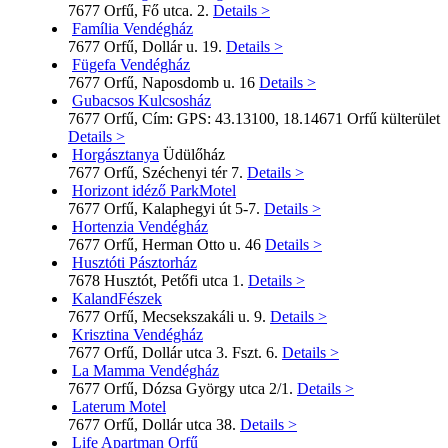
7677 Orfű, Fő utca. 2.
Details >
Família Vendégház
7677 Orfű, Dollár u. 19.
Details >
Fügefa Vendégház
7677 Orfű, Naposdomb u. 16
Details >
Gubacsos Kulcsosház
7677 Orfű, Cím: GPS: 43.13100, 18.14671 Orfű külterület
Details >
Horgásztanya
Üdülőház
7677 Orfű, Széchenyi tér 7.
Details >
Horizont idéző ParkMotel
7677 Orfű, Kalaphegyi út 5-7.
Details >
Hortenzia Vendégház
7677 Orfű, Herman Otto u. 46
Details >
Husztóti Pásztorház
7678 Husztót, Petőfi utca 1.
Details >
KalandFészek
7677 Orfű, Mecsekszakáli u. 9.
Details >
Krisztina Vendégház
7677 Orfű, Dollár utca 3. Fszt. 6.
Details >
La Mamma Vendégház
7677 Orfű, Dózsa György utca 2/1.
Details >
Laterum Motel
7677 Orfű, Dollár utca 38.
Details >
Life Apartman Orfű