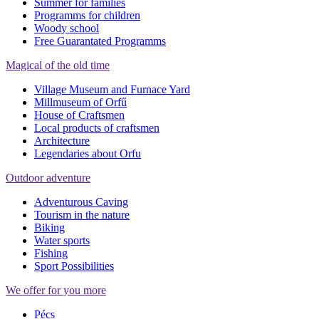
Summer for families
Programms for children
Woody school
Free Guarantated Programms
Magical of the old time
Village Museum and Furnace Yard
Millmuseum of Orfű
House of Craftsmen
Local products of craftsmen
Architecture
Legendaries about Orfu
Outdoor adventure
Adventurous Caving
Tourism in the nature
Biking
Water sports
Fishing
Sport Possibilities
We offer for you more
Pécs