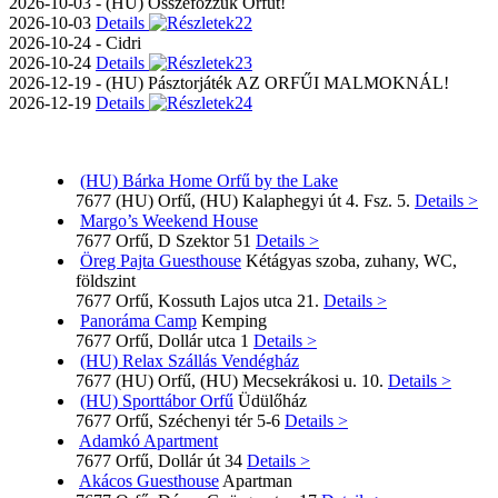
2026-10-03 - (HU) Összefőzzük Orfűt!
2026-10-03
Details
2026-10-24 - Cidri
2026-10-24
Details
2026-12-19 - (HU) Pásztorjáték AZ ORFŰI MALMOKNÁL!
2026-12-19
Details
(HU) Bárka Home Orfű by the Lake
7677 (HU) Orfű, (HU) Kalaphegyi út 4. Fsz. 5.
Details >
Margo’s Weekend House
7677 Orfű, D Szektor 51
Details >
Öreg Pajta Guesthouse
Kétágyas szoba, zuhany, WC,
földszint
7677 Orfű, Kossuth Lajos utca 21.
Details >
Panoráma Camp
Kemping
7677 Orfű, Dollár utca 1
Details >
(HU) Relax Szállás Vendégház
7677 (HU) Orfű, (HU) Mecsekrákosi u. 10.
Details >
(HU) Sporttábor Orfű
Üdülőház
7677 Orfű, Széchenyi tér 5-6
Details >
Adamkó Apartment
7677 Orfű, Dollár út 34
Details >
Akácos Guesthouse
Apartman