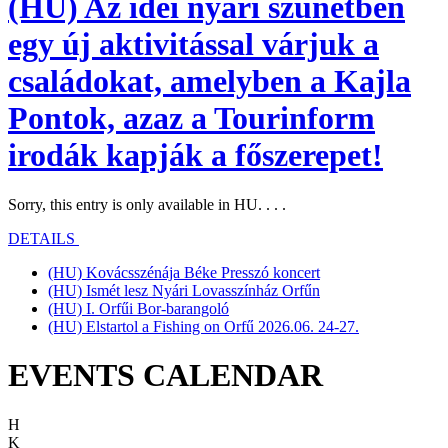
(HU) Az idei nyári szünetben
egy új aktivitással várjuk a
családokat, amelyben a Kajla
Pontok, azaz a Tourinform
irodák kapják a főszerepet!
Sorry, this entry is only available in HU. . . .
DETAILS
(HU) Kovácsszénája Béke Presszó koncert
(HU) Ismét lesz Nyári Lovasszínház Orfűn
(HU) I. Orfűi Bor-barangoló
(HU) Elstartol a Fishing on Orfű 2026.06. 24-27.
EVENTS CALENDAR
H
K