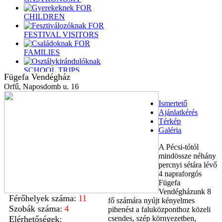
FOR
CHILDREN
FOR
FESTIVAL VISITORS
FOR
FAMILIES
SCHOOL TRIPS
Fügefa Vendégház
FOR
Orfű, Naposdomb u. 16
DRAGONBOATERS
Ismertető
FOR
Ajánlatkérés
BIKERS
Térkép
FOR
Galéria
SWIMMERS
FOR
A Pécsi-tótól
SAILORS
mindössze néhány
FOR
percnyi sétára lévő
HIKERS
4 napraforgós
FOR
Fügefa
KAYAKERS
Vendégházunk 8
FOR
Férőhelyek száma:
11
fő számára nyújt kényelmes
RIDERS
Szobák száma:
4
pihenést a faluközponthoz közeli
Elérhetőségek:
csendes, szép környezetben,