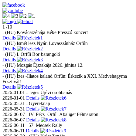
1 /10
- (HU) Kovácsszénája Béke Presszó koncert
Details
- (HU) Ismét lesz Nyári Lovasszínház Orfűn
Details
- (HU) I. Orfűi Bor-barangoló
Details
- (HU) Mozgás Éjszakája 2026. június 12.
Details
- (HU) Ízes -Illatos kaland Orfűn: Érkezik a XXI. Medvehagyma
Fesztivál!
Details
2026-01-01 - Jeges Újévi csobbanás
2026-01-01
Details
2026-05-31 - Gyereknap
2026-05-31
Details
2026-06-07 - IV. Pécs- Orfű -Abaliget Félmaraton
2026-06-07
Details
2026-06-11 - 57. Mecsek Rally
2026-06-11
Details