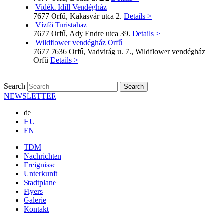
Vidéki Idill Vendégház
7677 Orfű, Kakasvár utca 2.
Details >
Vízfő Turistaház
7677 Orfű, Ady Endre utca 39.
Details >
Wildflower vendégház Orfű
7677 7636 Orfű, Vadvirág u. 7., Wildflower vendégház
Orfű
Details >
Search
NEWSLETTER
de
HU
EN
TDM
Nachrichten
Ereignisse
Unterkunft
Stadtplane
Flyers
Galerie
Kontakt