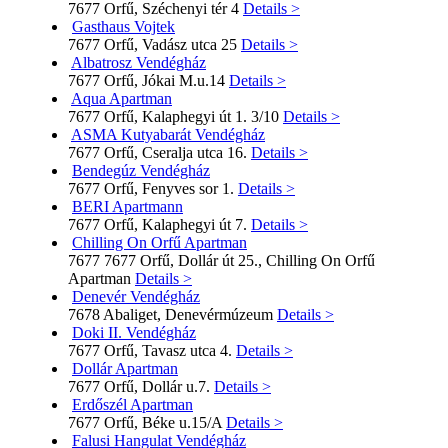
7677 Orfű, Széchenyi tér 4
Details >
Gasthaus Vojtek
7677 Orfű, Vadász utca 25
Details >
Albatrosz Vendégház
7677 Orfű, Jókai M.u.14
Details >
Aqua Apartman
7677 Orfű, Kalaphegyi út 1. 3/10
Details >
ASMA Kutyabarát Vendégház
7677 Orfű, Cseralja utca 16.
Details >
Bendegúz Vendégház
7677 Orfű, Fenyves sor 1.
Details >
BERI Apartmann
7677 Orfű, Kalaphegyi út 7.
Details >
Chilling On Orfű Apartman
7677 7677 Orfű, Dollár út 25., Chilling On Orfű
Apartman
Details >
Denevér Vendégház
7678 Abaliget, Denevérmúzeum
Details >
Doki II. Vendégház
7677 Orfű, Tavasz utca 4.
Details >
Dollár Apartman
7677 Orfű, Dollár u.7.
Details >
Erdőszél Apartman
7677 Orfű, Béke u.15/A
Details >
Falusi Hangulat Vendégház