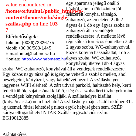
egy apartman jellegű önálló
value encountered in
házból, ahol a földszinten jól
/home/orfuuhu1/public_html/wp-
felszerelt konyha, társalgó,
content/themes/orfu/single-
zuhanyzó, az emeleten 2 db 2
szallas.php
on line
103
ágyas és 1 db egy ágyas szoba és
7
zuhanyzó áll a vendégek
Elérhetőségek:
rendelkezésére. A mellette lévő
régi stílusú tornácos épületben 2 db
Telefon: (0036)72326775
2 ágyas szoba, WC-zuhanyzóval,
Mobil: +36 30/583-1445
közös konyha használattal; 1db 3
E-mail: info@hebmesz.hu
ágyas szoba, WC-zuhanyzó,
Honlap:
http://www.hebmesz.hu
konyhával; illetve 1db 4 ágyas
szoba, WC-zuhanyzó, konyhával áll a vendégek rendelkezésére.
Egy közös nagy társalgó is igénybe vehető a szobák mellett, ahol
beszélgetni, kártyázni, vagy kábeltévét nézni. A szálláshelyen
ingyenes WIFI elérhető. A zárt udvari parkoló, haltisztító hely, kerti
fedett kiülők, saját csónakkikötő, stég és a szabadtéri tűzhelyek mind
a vendégek kényelmét szolgálják. A szálláshelyre kisállat
(kutya/macska) nem hozható! A szálláshely május 1.-től október 31.-
ig üzemel, fűtési lehetőség nincs egyik helyiségben sem. SZÉP
kártya elfogadóhely! NTAK Szállás regisztrációs szám:
EG19012885
Ajánlatkérés