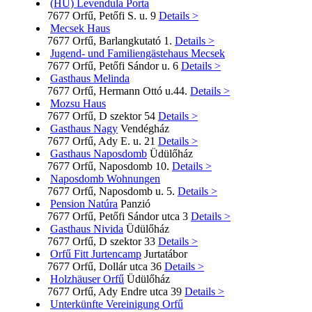
(HU) Levendula Porta
7677 Orfű, Petőfi S. u. 9
Details >
Mecsek Haus
7677 Orfű, Barlangkutató 1.
Details >
Jugend- und Familiengästehaus Mecsek
7677 Orfű, Petőfi Sándor u. 6
Details >
Gasthaus Melinda
7677 Orfű, Hermann Ottó u.44.
Details >
Mozsu Haus
7677 Orfű, D szektor 54
Details >
Gasthaus Nagy
Vendégház
7677 Orfű, Ady E. u. 21
Details >
Gasthaus Naposdomb
Üdülőház
7677 Orfű, Naposdomb 10.
Details >
Naposdomb Wohnungen
7677 Orfű, Naposdomb u. 5.
Details >
Pension Natúra
Panzió
7677 Orfű, Petőfi Sándor utca 3
Details >
Gasthaus Nivida
Üdülőház
7677 Orfű, D szektor 33
Details >
Orfű Fitt Jurtencamp
Jurtatábor
7677 Orfű, Dollár utca 36
Details >
Holzhäuser Orfű
Üdülőház
7677 Orfű, Ady Endre utca 39
Details >
Unterkünfte Vereinigung Orfű