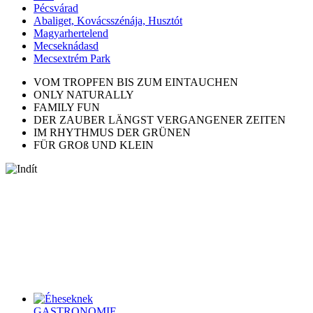
Pécsvárad
Abaliget, Kovácsszénája, Husztót
Magyarhertelend
Mecseknádasd
Mecsextrém Park
VOM TROPFEN BIS ZUM EINTAUCHEN
ONLY NATURALLY
FAMILY FUN
DER ZAUBER LÄNGST VERGANGENER ZEITEN
IM RHYTHMUS DER GRÜNEN
FÜR GROß UND KLEIN
(HU) Az idei nyári szünetben egy új aktivitással várjuk a
családokat, amelyben a Kajla Pontok, azaz a Tourinform
irodák kapják a főszerepet!
Leider ist der Eintrag nur auf HU verfügbar.. . .
TOP PROGRAMME
GASTRONOMIE