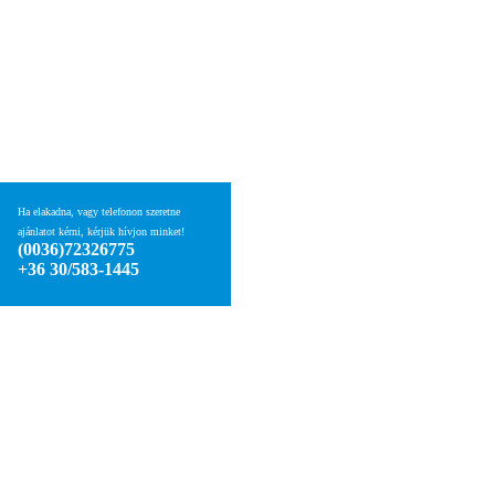
Ha elakadna, vagy telefonon szeretne
ajánlatot kérni, kérjük hívjon minket!
(0036)72326775
+36 30/583-1445