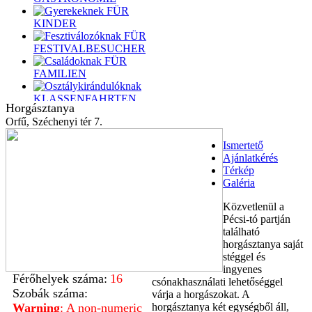
FÜR
KINDER
FÜR
FESTIVALBESUCHER
FÜR
FAMILIEN
KLASSENFAHRTEN
Horgásztanya
FÜR
Orfű, Széchenyi tér 7.
DRACHEN
BOOTSFAHRER
Ismertető
Ajánlatkérés
FÜR
Térkép
RADFAHREN
Galéria
FÜR
SWIMMEN
Közvetlenül a
FÜR
Pécsi-tó partján
SEGELN
található
FÜR
horgásztanya saját
HIKERS
stéggel és
ingyenes
PADDELBOOT
Férőhelyek száma:
16
csónakhasználati lehetőséggel
REITEN
Szobák száma:
várja a horgászokat. A
Warning
: A non-numeric
horgásztanya két egységből áll,