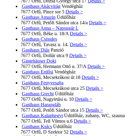
7677 Orfű, Dózsa György utca 17
Details >
Gasthaus Akácvirág
Vendégház
7677 Orfű, Pince sor 5
Details >
Gasthaus Amazin
Üdülőház
7677 Orfű, Petőfi Sándor utca 14/a
Details >
Gasthaus Anna – Napsugár I.
7677 Orfű, Béke u. 18/A
Details >
Gasthaus Csöndes
7677 Orfű, Tavasz u. 14.
Details >
Gasthaus Diás
Panzió
7677 Orfű, Dollár utca 9
Details >
Gästehäuser Doki
7677 Orfű, Hermann Ottó u. 37/A
Details >
Gasthaus Erdősi
Vendégház
7677 Orfű, Mecsekrákosi út 18
Details >
Gasthaus Fenyvesalja
7677 Orfű, Mecsekrákosi utca 25
Details >
Gasthaus Grecht
Üdülőház
7677 Orfű, Nagyirtási u. 10
Details >
Gasthaus Harangláb
7677 Orfű, Petőfi Sándor utca 15
Details >
Gasthaus Kalaphegyi
Üdülőház, zuhany, WC, szauna
7677 Orfű, Tell Vilmos u.6
Details >
Gasthaus Kulcs
Üdülőház
7677 Orfű, D Szektor 52
Details >