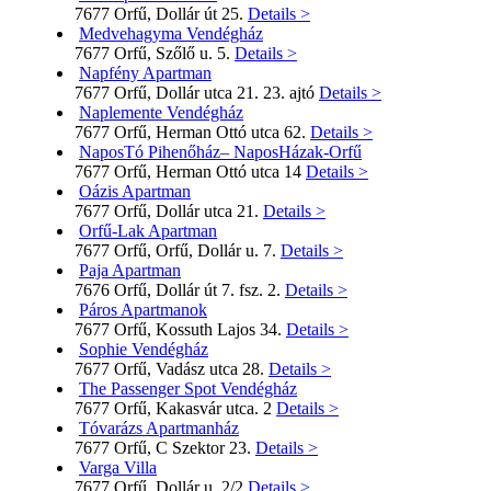
7677 Orfű, Dollár út 25.
Details >
Medvehagyma Vendégház
7677 Orfű, Szőlő u. 5.
Details >
Napfény Apartman
7677 Orfű, Dollár utca 21. 23. ajtó
Details >
Naplemente Vendégház
7677 Orfű, Herman Ottó utca 62.
Details >
NaposTó Pihenőház– NaposHázak-Orfű
7677 Orfű, Herman Ottó utca 14
Details >
Oázis Apartman
7677 Orfű, Dollár utca 21.
Details >
Orfű-Lak Apartman
7677 Orfű, Orfű, Dollár u. 7.
Details >
Paja Apartman
7676 Orfű, Dollár út 7. fsz. 2.
Details >
Páros Apartmanok
7677 Orfű, Kossuth Lajos 34.
Details >
Sophie Vendégház
7677 Orfű, Vadász utca 28.
Details >
The Passenger Spot Vendégház
7677 Orfű, Kakasvár utca. 2
Details >
Tóvarázs Apartmanház
7677 Orfű, C Szektor 23.
Details >
Varga Villa
7677 Orfű, Dollár u. 2/2
Details >