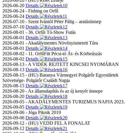
2026-06-20 - (HU) Kelet Zenéje
2026-06-20
Details
2026-06-24 - Fishing on Orfű
2026-06-24
Details
2026-07-10 - Szent Ivántól Péter Pálig – aratásünnep
2026-07-10
Details
2026-08-01 - 36. Orfűi Tó-Show Futás
2026-08-01
Details
2026-08-01 - Akadálymentes Növényismereti Túra
2026-08-01
Details
2026-08-02 - 11. OrfűFitt Pécsi-tó Át- és Körbeúszás
2026-08-02
Details
2026-08-13 - A VIDÉK REJTETT KINCSEI NYOMÁBAN
2026-08-13
Details
2026-08-15 - (HU) Baranya Vármegyei Polgárőr Egyesületek
Szövetsége- Polgárőr Családi Napja
2026-08-15
Details
2026-08-20 - Az államalapítás és az új kenyér ünnepe
2026-08-20
Details
2026-09-05 - AKADÁLYMENTES TURIZMUS NAPJA 2023.
2026-09-05
Details
2026-09-06 - Jóga Piknik 2019
2026-09-06
Details
2026-09-12 - (HU) VEDD FEL A FONALAT
2026-09-12
Details