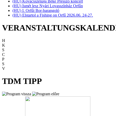
(HU) Kovácsszénája Béke Presszó koncert
(HU) Ismét lesz Nyári Lovasszínház Orfűn
(HU) I. Orfűi Bor-barangoló
(HU) Elstartol a Fishing on Orfű 2026.06. 24-27.
VERANSTALTUNGSKALEND
H
K
S
C
P
S
V
TDM TIPP