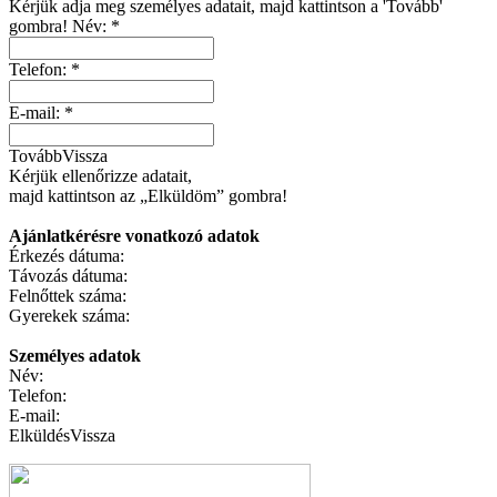
Kérjük adja meg személyes adatait, majd kattintson a 'Tovább'
gombra!
Név:
*
Telefon:
*
E-mail:
*
Tovább
Vissza
Kérjük ellenőrizze adatait,
majd kattintson az „Elküldöm” gombra!
Ajánlatkérésre vonatkozó adatok
Érkezés dátuma:
Távozás dátuma:
Felnőttek száma:
Gyerekek száma:
Személyes adatok
Név:
Telefon:
E-mail:
Elküldés
Vissza