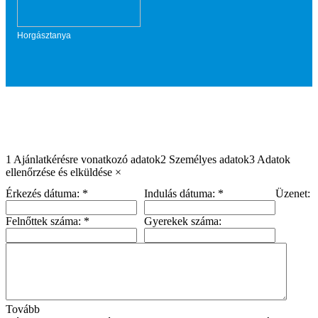
Horgásztanya
1
Ajánlatkérésre vonatkozó adatok
2
Személyes adatok
3
Adatok
ellenőrzése és elküldése
×
Érkezés dátuma:
*
Indulás dátuma:
*
Üzenet:
Felnőttek száma:
*
Gyerekek száma:
Tovább