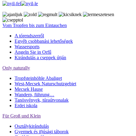
Vom Tropfen bis zum Eintauchen
A tórendszerről
Egyéb csobbanási lehetőségek
Wassersports
Angeln Sie in Orfű
Kirándulás a cseppek útján
Only naturally
Tropfsteinhöhle Abaliget
West-Mecsek Naturschutzgebiet
Mecsek Hause
Wandern, führung…
Tanösvények, túraútvonalak
Erdei iskola
Für Groß und Klein
Osztálykirándulás
Gyermek és ifjúsági táborok