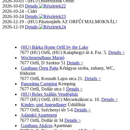
2026-10-03 - (HU) Összefőzzük Orfűt!
2026-10-03
Details
2026-10-24 - Cidri
2026-10-24
Details
2026-12-19 - (HU) Pásztorjáték AZ ORFŰI MALMOKNÁL!
2026-12-19
Details
(HU) Bárka Home Orfű by the Lake
7677 (HU) Orfű, (HU) Kalaphegyi út 4. Fsz. 5.
Details >
Wochenendhaus Margó
7677 Orfű, D Szektor 51
Details >
Gasthaus Öreg Pajta
Kétágyas szoba, zuhany, WC,
földszint
7677 Orfű, Kossuth Lajos utca 21.
Details >
Panoráma Camping
Kemping
7677 Orfű, Dollár utca 1
Details >
(HU) Relax Szállás Vendégház
7677 (HU) Orfű, (HU) Mecsekrákosi u. 10.
Details >
Kinder- und Jugendlager
Üdülőház
7677 Orfű, Széchenyi tér 5-6
Details >
Adamkó Apartment
7677 Orfű, Dollár út 34
Details >
Gasthaus Akácos
Apartman