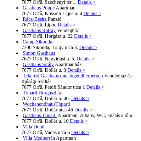
7677 Orfű, Széchenyi tér 1.
Details >
Gasthaus Poppe
Apartman
7677 Orfű, Kossuth Lajos u. 4
Details >
Rácz-Besitz
Panzió
7677 Orfű, Lipóc
Details >
Gasthaus Raffay
Vendégház
7677 Orfű, Horgász u. 22
Details >
Camp Sikonda
7300 Sikonda, Tölgy utca 3.
Details >
Simon Gasthaus
7677 Orfű, Nagyirtási u. 5.
Details >
Gasthaus Sirály
Apartmanház
7677 Orfű, Dollár u. 3
Details >
Tekeresi Gasthaus und Jugendherbergen
Vendégház és
Ifjúsági Szállás
7677 Orfű, Petőfi Sándor utca 1
Details >
Tóparti Horgászház
7677 Orfű, Dollár u. 46.
Details >
WochenendhausTóparti
7677 Orfű, Dollár utca 46
Details >
Gasthaus Tóparti
Apartman, zuhany, WC, kilátás a tóra
7677 Orfű, Dollár u. 10
Details >
Villa Denti
7677 Orfű, Vadas utca 6
Details >
Villa Mediterrán
Apartman