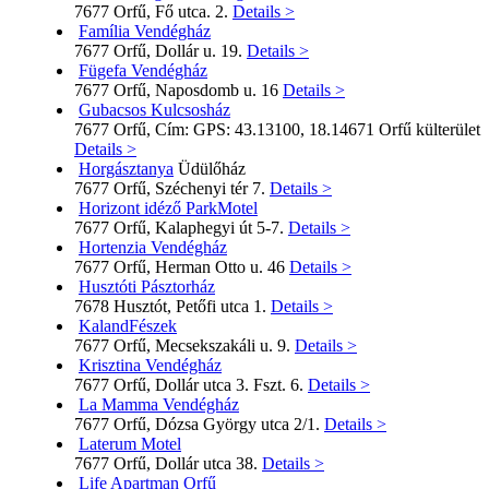
7677 Orfű, Fő utca. 2.
Details >
Família Vendégház
7677 Orfű, Dollár u. 19.
Details >
Fügefa Vendégház
7677 Orfű, Naposdomb u. 16
Details >
Gubacsos Kulcsosház
7677 Orfű, Cím: GPS: 43.13100, 18.14671 Orfű külterület
Details >
Horgásztanya
Üdülőház
7677 Orfű, Széchenyi tér 7.
Details >
Horizont idéző ParkMotel
7677 Orfű, Kalaphegyi út 5-7.
Details >
Hortenzia Vendégház
7677 Orfű, Herman Otto u. 46
Details >
Husztóti Pásztorház
7678 Husztót, Petőfi utca 1.
Details >
KalandFészek
7677 Orfű, Mecsekszakáli u. 9.
Details >
Krisztina Vendégház
7677 Orfű, Dollár utca 3. Fszt. 6.
Details >
La Mamma Vendégház
7677 Orfű, Dózsa György utca 2/1.
Details >
Laterum Motel
7677 Orfű, Dollár utca 38.
Details >
Life Apartman Orfű